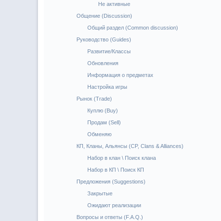
Не активные
Общение (Discussion)
Общий раздел (Common discussion)
Руководство (Guides)
Развитие/Классы
Обновления
Информация о предметах
Настройка игры
Рынок (Trade)
Куплю (Buy)
Продам (Sell)
Обменяю
КП, Кланы, Альянсы (CP, Clans & Alliances)
Набор в клан \ Поиск клана
Набор в КП \ Поиск КП
Предложения (Suggestions)
Закрытые
Ожидают реализации
Вопросы и ответы (F.A.Q.)