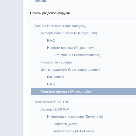
Помощь
Список разделов форума
Главная категория (Main category)
Информация о Проекте (Project Info)
F.A.Q
Новости проекта (Project news)
Объявления (Announcements)
Разработка сервера
Центр поддержки (User support center)
Баг-репорт
F.A.Q
Правила проекта (Project rules)
Shine Maker x1000 PvP
Сервер x1000 PvP
Информация о сервере (Server info)
Новости (News)
Авто-Ивенты (Auto-Events)