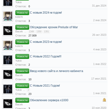
Yukio
31 дек 2024
Ответов:
0
С новым 2024-м годом!
Новости
keiichi
2 янв 2024
Ответов:
3
Обсуждение хроник Prelude of War
Новости
Bacek
...
1349
1350
1351
26 окт 2023
Ответов:
27.009
С новым 2023-м годом!
Новости
keiichi
4 янв 2023
Ответов:
1
С Новым 2022 Годом!!!
Новости
Yukio
1 янв 2022
Ответов:
2
Ввод нового сайта и личного кабинета
Новости
Bacek
17 июл 2021
Ответов:
10
С Новым 2021 Годом!
Новости
Yukio
...
2
1 янв 2021
Ответов:
23
Обновление сервера x1000
Новости
Bacek
10 ноя 2020
Ответов:
3