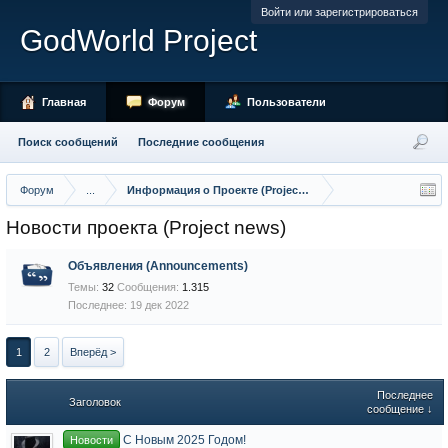
Войти или зарегистрироваться
GodWorld Project
Главная
Форум
Пользователи
Поиск сообщений
Последние сообщения
Форум
...
Информация о Проекте (Project Info)
Новости проекта (Project news)
Объявления (Announcements)
Темы:
32
Сообщения:
1.315
19 дек 2022
1
2
Вперёд >
Последнее
Заголовок
сообщение ↓
С Новым 2025 Годом!
Новости