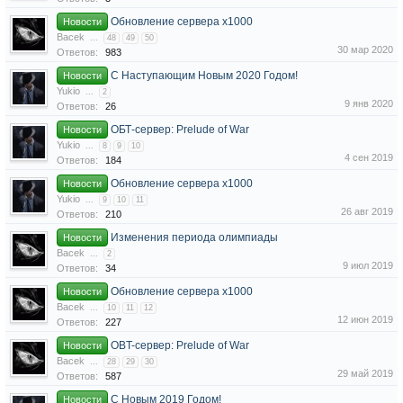
Обновление сервера x1000
Новости
Bacek
...
48
49
50
30 мар 2020
Ответов:
983
С Наступающим Новым 2020 Годом!
Новости
Yukio
...
2
9 янв 2020
Ответов:
26
ОБТ-сервер: Prelude of War
Новости
Yukio
...
8
9
10
4 сен 2019
Ответов:
184
Обновление сервера x1000
Новости
Yukio
...
9
10
11
26 авг 2019
Ответов:
210
Изменения периода олимпиады
Новости
Bacek
...
2
9 июл 2019
Ответов:
34
Обновление сервера x1000
Новости
Bacek
...
10
11
12
12 июн 2019
Ответов:
227
OBT-сервер: Prelude of War
Новости
Bacek
...
28
29
30
29 май 2019
Ответов:
587
C Новым 2019 Годом!
Новости