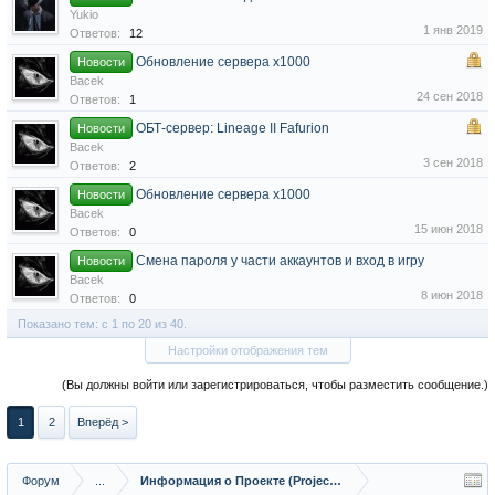
Yukio
1 янв 2019
Ответов:
12
Обновление сервера x1000
Новости
Bacek
24 сен 2018
Ответов:
1
ОБТ-сервер: Lineage II Fafurion
Новости
Bacek
3 сен 2018
Ответов:
2
Обновление сервера x1000
Новости
Bacek
15 июн 2018
Ответов:
0
Смена пароля у части аккаунтов и вход в игру
Новости
Bacek
8 июн 2018
Ответов:
0
Показано тем: с 1 по 20 из 40.
Настройки отображения тем
(Вы должны войти или зарегистрироваться, чтобы разместить сообщение.)
1
2
Вперёд >
Форум
...
Информация о Проекте (Project Info)