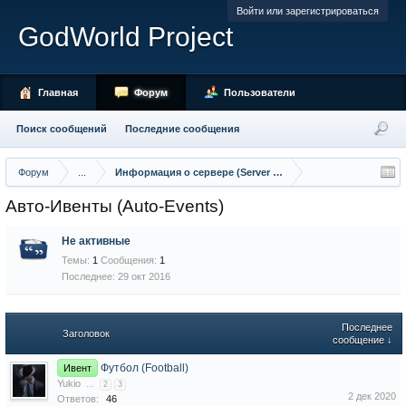
Войти или зарегистрироваться
GodWorld Project
Главная
Форум
Пользователи
Поиск сообщений
Последние сообщения
Форум
...
Информация о сервере (Server info)
Авто-Ивенты (Auto-Events)
Не активные
Темы:
1
Сообщения:
1
29 окт 2016
Последнее
Заголовок
сообщение ↓
Футбол (Football)
Ивент
Yukio
...
2
3
2 дек 2020
Ответов:
46