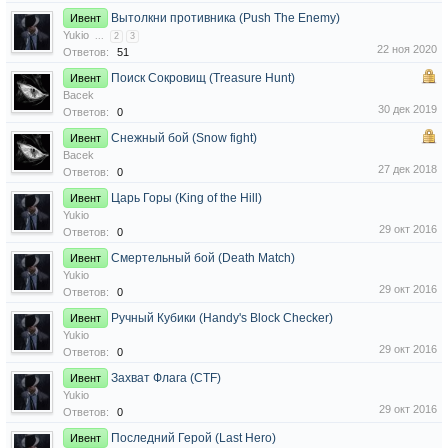
Вытолкни противника (Push The Enemy)
Ивент
Yukio
...
2
3
22 ноя 2020
Ответов:
51
Поиск Сокровищ (Treasure Hunt)
Ивент
Bacek
30 дек 2019
Ответов:
0
Снежный бой (Snow fight)
Ивент
Bacek
27 дек 2018
Ответов:
0
Царь Горы (King of the Hill)
Ивент
Yukio
29 окт 2016
Ответов:
0
Смертельный бой (Death Match)
Ивент
Yukio
29 окт 2016
Ответов:
0
Ручный Кубики (Handy's Block Checker)
Ивент
Yukio
29 окт 2016
Ответов:
0
Захват Флага (CTF)
Ивент
Yukio
29 окт 2016
Ответов:
0
Последний Герой (Last Hero)
Ивент