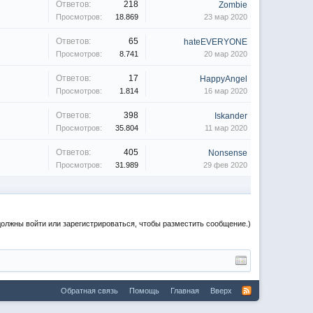
Ответов:
218
Zombie
Просмотров:
18.869
23 мар 2020
Ответов:
65
hateEVERYONE
Просмотров:
8.741
20 мар 2020
Ответов:
17
HappyAngel
Просмотров:
1.814
16 мар 2020
Ответов:
398
Iskander
Просмотров:
35.804
11 мар 2020
Ответов:
405
Nonsense
Просмотров:
31.989
29 фев 2020
должны войти или зарегистрироваться, чтобы разместить сообщение.)
Обратная связь
Помощь
Главная
Вверх