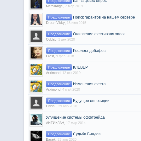
Капча фз2\3 опрос
Предложение
MetallAngel
,
2 мар 2019
Поиск гарантов на нашем сервере
Предложение
DreamVikky
,
13 июл 2015
Оживление фестиваля хаоса
Предложение
OddaL
,
1 дек 2020
Рефлект дебафов
Предложение
Frost
,
9 фев 2018
КЛЕВЕР
Предложение
Arximond
,
12 окт 2019
Изменения феста
Предложение
Arximond
,
4 май 2020
Будущее оппозиции
Предложение
OddaL
,
29 апр 2020
Улучшение системы оффтрейда
АНТИКЛАН
,
17 мар 2014
Судьба Биндов
Предложение
Bacek
,
23 апр 2020