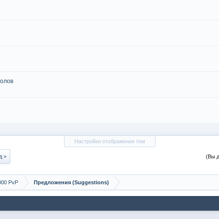
волов
Настройки отображения тем
д >
(Вы 
000 PvP
Предложения (Suggestions)