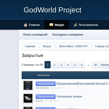
GodWorld Project
Главная
Форум
Пользователи
Поиск сообщений
Последние сообщения
Главная
Форум
Shine Maker x1000 PvP
Сервер x1
Закрытые
Страница 1 из 30
1
2
3
4
5
6
→
30
Вперё
Заголовок
[Предложение]Королевский Белый С
Предложение
MetallAngel
,
9 ноя 2017
Улучшение эпиков
Предложение
Bacek
,
18 апр 2017