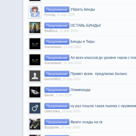
Убрать бинды
Предложение
Pzerag
,
11 апр 2020
ОСТАВЬ БИНДЫ!
Предложение
BadBoys
,
13 апр 2020
Бинды и Тиры
Предложение
Альквимия
,
13 апр 2020
Ап всех классов до уровня тиров с 
Предложение
Альквимия
,
10 апр 2020
Привет всем . предлагаю баланс
Предложение
bashir8802
,
11 апр 2020
Олимпиада
Предложение
Bacek
,
1 апр 2020
ну раз пошла такая пьянка с оружием
Предложение
LittleUmka
,
10 мар 2020
Фрапс осады на гв
Предложение
Вурдалак
,
29 мар 2020