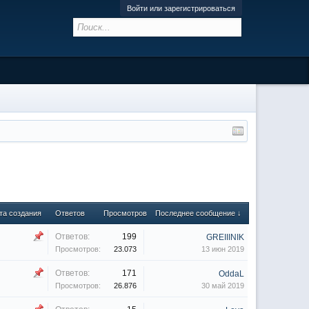
Войти или зарегистрироваться
та создания
Ответов
Просмотров
Последнее сообщение ↓
Ответов:
199
GREIIINIK
Просмотров:
23.073
13 июн 2019
Ответов:
171
OddaL
Просмотров:
26.876
30 май 2019