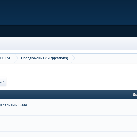
000 PvP
Предложения (Suggestions)
д >
Да
частливый Биле