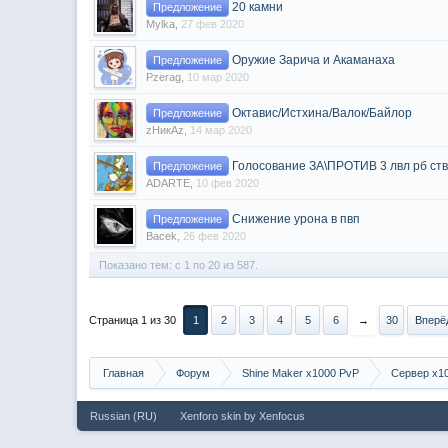
20 камни
Предложение
Mylka
,
27 фев 2020
Оружие Зарича и Акаманаха
Предложение
Pzerag
,
10 мар 2020
Октавис/Истхина/Валок/Байлор
Предложение
zНикАz
,
14 мар 2020
Голосование ЗА\ПРОТИВ 3 лвл рб ст
Предложение
ADARTE
,
10 фев 2020
Снижение урона в пвп
Предложение
Bacek
,
26 фев 2020
Показано тем: с 1 по 20 из 587.
Страница 1 из 30
1
2
3
4
5
6
→
30
Вперё
Главная
Форум
Shine Maker x1000 PvP
Сервер x1
Russian (RU)
Xenforo skin
by
Xenfocus