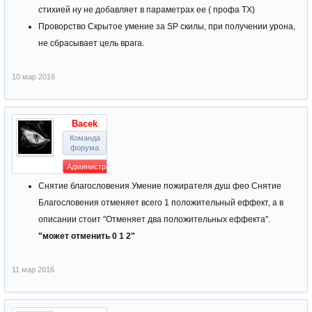
стихией ну не добавляет в параметрах ее ( профа ТХ)
Проворство Скрытое умение за SP скилы, при получении урона,
не сбрасывает цель врага.
10 мар 2016
Bacek
Команда
форума
Администратор
Снятие благословения Умение пожирателя душ фео Снятие
Благословения отменяет всего 1 положительный еффект, а в
описании стоит "Отменяет два положительныx еффекта".
"может отменить 0 1 2"
11 мар 2016