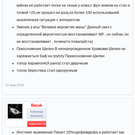
кайнак не работает погня за тенью у ножа,с фул эпиком на стан и
точкой +20,не прошел ни разу,за более 100 использований.
аналогичная ситуация с апперкотом
Умение у исы "Великое воровство маны" Данный скил с
определенной вероятностью восстанавливает MP , но сейчас он
не восстанавливает , почините пожалуйста)
Пркосновение Шилен В неперерожденном Храмовик Шилен не
заряжаеться баф на группу Прикосновение Шилен
топор баракиэля(А ранга) стал двурчным
топор берестира стал одноручным
14 мар 2016
Bacek
Команда
форума
Администратор
Инстинкт выживания Пишет 20%пдефа\мдефа а работает как