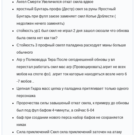
Ангел Смерти Увеличился откат скила вдвое
яростный Бунтарь профа (Дестр) скил за руны Яростный
Бунтарь при фулл заюзе заменяет скил Копье Доблести (
недолжен нечего заменять)
стойкость ур1 был скил не играл 2 дня зашол скозали что обнова
была скила нет как так?
Стойкость 3 профный скилл паладина расходует маны больше
обычного
Агр у Полководца Тира После сегоднешеней обновы у вл
перестал работать скил мас агр (Провоцировать).агрит не всех
мобов на споте фз1 .агрит ток каторые находяться возле него 6
-7 мобов ..
Цепная Гидра масс цепка у паладина притягивает только одного
персонажа
Пророчества силы завышеный откат скила, к примеру до обновы
был под фул бафом 4+минуты, а сейчас 6-04
баф при создании нового перса набор бафов не сохраняется
никак
Сила приключений Скил сила приключений заточен на атаку