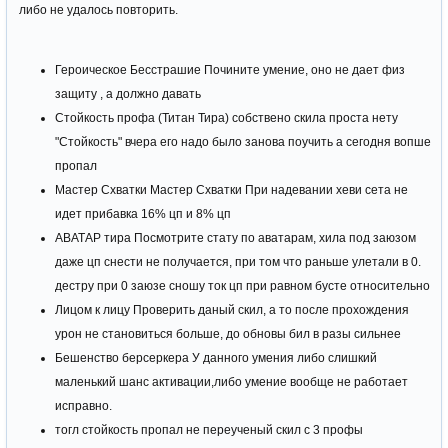
либо не удалось повторить.
Героическое Бесстрашие Почините умение, оно не дает физ
защиту , а должно давать
Стойкость профа (Титан Тира) собствено скила проста нету
"Стойкость" вчера его надо было занова поучить а сегодня вопше
пропал
Мастер Схватки Мастер Схватки При надевании хеви сета не
идет прибавка 16% цп и 8% цп
АВАТАР тира Посмотрите стату по аватарам, хила под заюзом
даже цп снести не получается, при том что раньше улетали в 0.
дестру при 0 заюзе сношу ток цп при равном бусте относительно
Лицом к лицу Проверить даный скил, а то после прохождения
урон не становиться больше, до обновы бил в разы сильнее
Бешенство берсеркера У данного умения либо слишкий
маленький шанс активации,либо умение вообще не работает
исправно.
тогл стойкость пропал не переученый скил с 3 профы