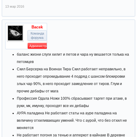
13 мар 2016
Bacek
Команда
форума
Администратор
баланс жизни слуги хилит и петов и чара ну вешается толька на
петомцев
Скил Берсерка на Воинах Тира Скил работает неправильно, в
него проходит опрокидывание 4 подряд с шансом блокировки
злых чар 90%, в него проходит замедление от тиров. Глум и
прочие дебафы от мага
Профессия Одала Ножи 100% сбрасывают таргет при атаке, в
руки, мк, имунку, проходят все их дебафы
АУРА паладина Не работают статы на ауре паладина на
величину отхиливающих умений. Что с аурой, что без отхил не
меняется
Не работает погоня за тенью и апперкот в кайнаке В деревне