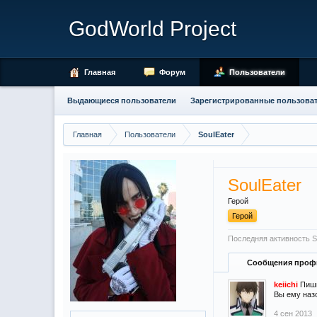
GodWorld Project
Главная
Форум
Пользователи
Выдающиеся пользователи
Зарегистрированные пользова
Главная
Пользователи
SoulEater
SoulEater
Герой
Герой
Последняя активность So
Сообщения проф
keiichi
Пиши
Вы ему назо
4 сен 2013