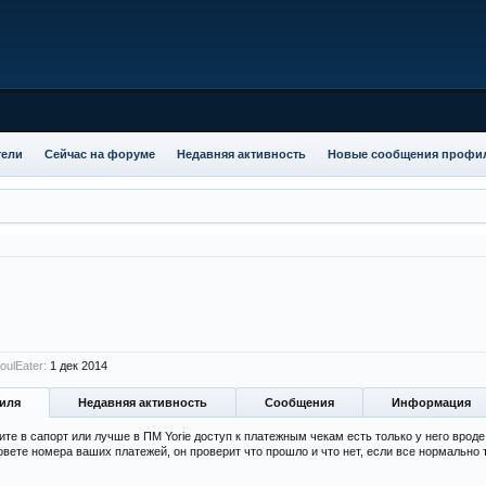
тели
Сейчас на форуме
Недавняя активность
Новые сообщения профи
ulEater:
1 дек 2014
иля
Недавняя активность
Сообщения
Информация
те в сапорт или лучше в ПМ Yorie доступ к платежным чекам есть только у него вроде
вете номера ваших платежей, он проверит что прошло и что нет, если все нормально т