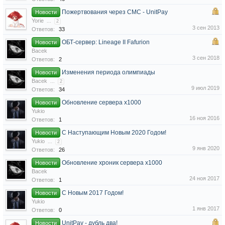
Пожертвования через СМС - UnitPay
Новости
Yorie
...
2
3 сен 2013
Ответов:
33
ОБТ-сервер: Lineage II Fafurion
Новости
Bacek
3 сен 2018
Ответов:
2
Изменения периода олимпиады
Новости
Bacek
...
2
9 июл 2019
Ответов:
34
Обновление сервера х1000
Новости
Yukio
16 ноя 2016
Ответов:
1
С Наступающим Новым 2020 Годом!
Новости
Yukio
...
2
9 янв 2020
Ответов:
26
Обновление хроник сервера х1000
Новости
Bacek
24 ноя 2017
Ответов:
1
C Новым 2017 Годом!
Новости
Yukio
1 янв 2017
Ответов:
0
UnitPay - дубль два!
Новости