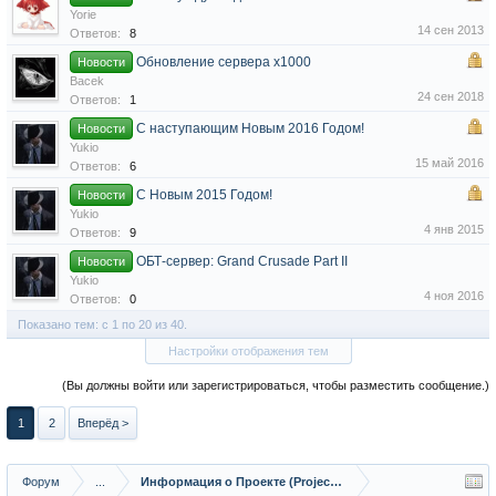
Yorie
14 сен 2013
Ответов:
8
Обновление сервера x1000
Новости
Bacek
24 сен 2018
Ответов:
1
С наступающим Новым 2016 Годом!
Новости
Yukio
15 май 2016
Ответов:
6
С Новым 2015 Годом!
Новости
Yukio
4 янв 2015
Ответов:
9
ОБТ-сервер: Grand Crusade Part II
Новости
Yukio
4 ноя 2016
Ответов:
0
Показано тем: с 1 по 20 из 40.
Настройки отображения тем
(Вы должны войти или зарегистрироваться, чтобы разместить сообщение.)
1
2
Вперёд >
Форум
...
Информация о Проекте (Project Info)