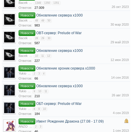
Bacek
...
1349
1350
1351
26 окт 2023
Ответов:
27.009
Обновление сервера x1000
Новости
Bacek
...
48
49
50
30 мар 2020
Ответов:
983
OBT-сервер: Prelude of War
Новости
Bacek
...
28
29
30
29 май 2019
Ответов:
587
Обновление сервера x1000
Новости
Bacek
...
10
11
12
12 июн 2019
Ответов:
227
Обновление хроник сервера х1000
Новости
Yukio
...
2
3
4
14 сен 2016
Ответов:
66
Обновление сервера x1000
Новости
Yukio
...
9
10
11
26 авг 2019
Ответов:
210
ОБТ-сервер: Prelude of War
Новости
Yukio
...
8
9
10
4 сен 2019
Ответов:
184
Ивент Рождение Дракона (27.08 - 17.09)
Новости
ANZO
...
2
3
1 сен 2013
Ответов:
46