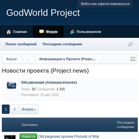
Войти или зарегистрироваться
GodWorld Project
Главная
Форум
Пользователи
Поиск сообщений
Последние сообщения
Форум
...
Информация о Проекте (Project Info)
Новости проекта (Project news)
Объявления (Announcements)
Темы:
32
Сообщения:
1.315
19 дек 2022
1
2
Вперёд >
Последнее
Заголовок
сообщение
Обсуждение хроник Prelude of War
Новости