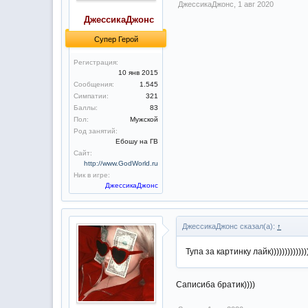
ДжессикаДжонс
,
1 авг 2020
ДжессикаДжонс
Супер Герой
Регистрация:
10 янв 2015
Сообщения:
1.545
Симпатии:
321
Баллы:
83
Пол:
Мужской
Род занятий:
Ебошу на ГВ
Сайт:
http://www.GodWorld.ru
Ник в игре:
ДжессикаДжонс
ДжессикаДжонс сказал(а):
↑
Тупа за картинку лайк)))))))))))))))
Cаписиба братик))))