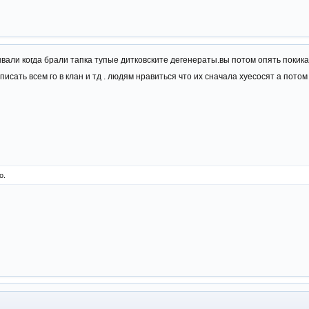
вали когда брали тапка тупые дитковските дегенераты.вы потом опять покикае
исать всем го в клан и тд . людям нравиться что их сначала хуесосят а потом 
о.