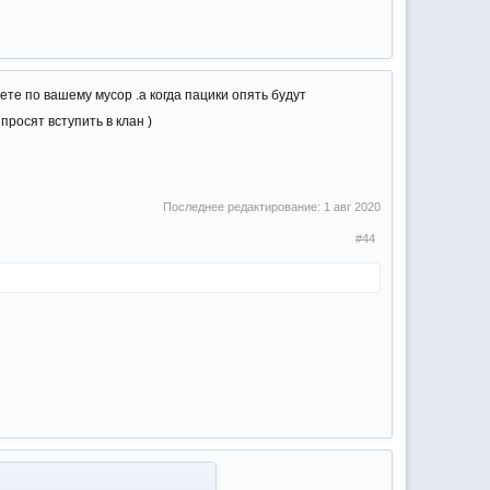
те по вашему мусор .а когда пацики опять будут
просят вступить в клан )
Последнее редактирование:
1 авг 2020
#44