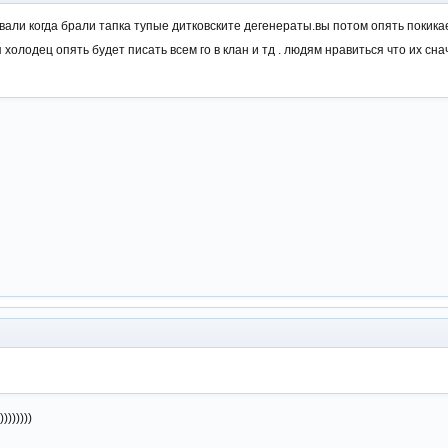
али когда брали тапка тупые дитковските дегенераты.вы потом опять покикае
 холодец опять будет писать всем го в клан и тд . людям нравиться что их сн
)))))))