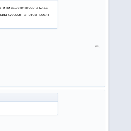
те по вашему мусор .а когда
ачала хуесосят а потом просят
#45