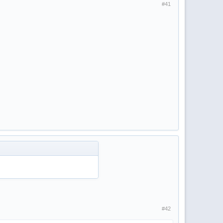
#41
#42