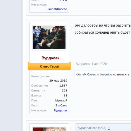
Ник в игре:
GunsNRosesq
омг далбоебы на что вы рассчиты
собираться холодец опять будет п
Вурдалак
Вурдалак
,
1 авг 2020
Супер Герой
GunsNRoses
и
Sergeibo
нравится эт
Регистрация:
29 мар 2019
Сообщения:
1.887
Симпатии:
328
Баллы:
83
Пол:
Мужской
Клан:
BatCave
Ник в игре:
Вурдалак
Вурдалак сказал(а):
↑