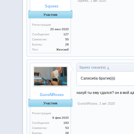
Squeez
,
1 авг 2020
Squeez
Участник
Регистрация:
20 июл 2020
Сообщения:
127
Симпатии:
50
Баллы:
28
Пол:
Женский
Squeez сказал(а):
↑
Cаписиба братик))))
нахуй ты ему сдался? он в мой ад
GunsNRoses
Участник
GunsNRoses
,
2 авг 2020
Регистрация:
9 фев 2020
Сообщения:
183
Симпатии:
53
Баллы:
28