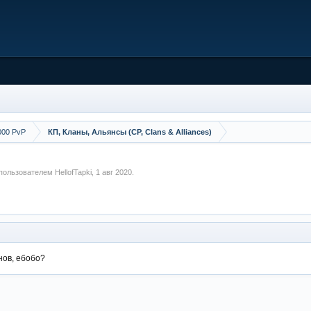
000 PvP
КП, Кланы, Альянсы (CP, Clans & Alliances)
а пользователем
HellofTapki
,
1 авг 2020
.
нов, ебобо?