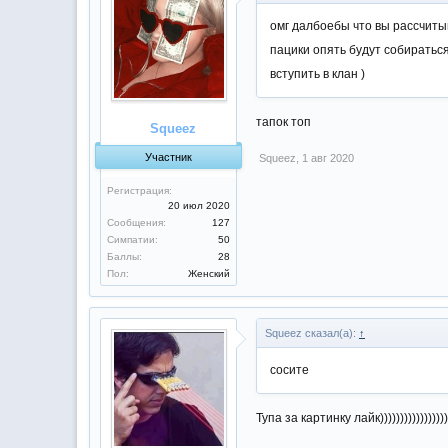
омг далбоебы что вы рассчитыв
пацики опять будут собираться
вступить в клан )
тапок топ
Squeez
Участник
Squeez
,
1 авг 2020
Регистрация:
20 июл 2020
Сообщения:
127
Симпатии:
50
Баллы:
28
Пол:
Женский
Squeez сказал(а):
↑
сосите
Тупа за картинку лайк))))))))))))))))))