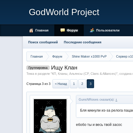
GodWorld Project
Главная
Форум
Пользователи
Поиск сообщений
Последние сообщения
Главная
Форум
Shine Maker x1000 PvP
Сервер x1
Ищу Клан
Группировка
Тема в разделе "
КП, Кланы, Альянсы (CP, Clans & Alliances)
", создан
Страница 3 из 3
< Назад
1
2
3
GunsNRoses сказал(а):
↑
Бля кикнули из-за релога паца
ебобо ты и весь твой засос