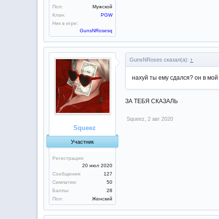
Пол:
Мужской
Клан:
PGW
Ник в игре:
GunsNRosesq
GunsNRoses сказал(а):
↑
нахуй ты ему сдался? он в мой 
ЗА ТЕБЯ СКАЗАЛЬ
Squeez
,
2 авг 2020
Squeez
Участник
Регистрация:
20 июл 2020
Сообщения:
127
Симпатии:
50
Баллы:
28
Пол:
Женский