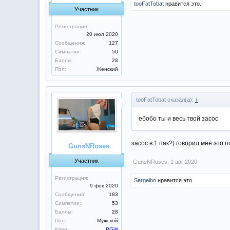
tooFatTobat
нравится это.
Участник
Регистрация:
20 июл 2020
Сообщения:
127
Симпатии:
50
Баллы:
28
Пол:
Женский
tooFatTobat сказал(а):
↑
ебобо ты и весь твой засос
засос в 1 пак?) говорил мне это 
GunsNRoses
Участник
GunsNRoses
,
1 авг 2020
Регистрация:
Sergeibo
нравится это.
9 фев 2020
Сообщения:
183
Симпатии:
53
Баллы:
28
Пол:
Мужской
Клан:
PGW