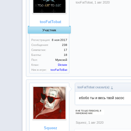
tooFatTobat
,
1 авг 2020
tooFatTobat
Участник
Регистрация:
8 ноя 2017
Сообщения:
238
Симпатии:
17
Баллы:
18
Пол:
Мужской
Клан:
Dictate
Ник в игре:
tooFatToBat
tooFatTobat сказал(а):
↑
ебобо ты и весь твой засос
Squeez
,
1 авг 2020
Squeez