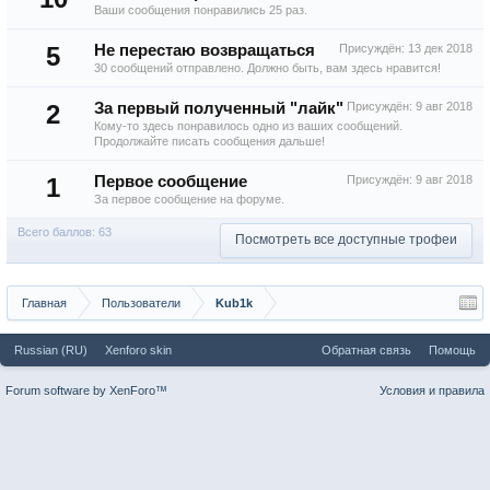
Ваши сообщения понравились 25 раз.
5
Не перестаю возвращаться
Присуждён:
13 дек 2018
30 сообщений отправлено. Должно быть, вам здесь нравится!
2
За первый полученный "лайк"
Присуждён:
9 авг 2018
Кому-то здесь понравилось одно из ваших сообщений.
Продолжайте писать сообщения дальше!
1
Первое сообщение
Присуждён:
9 авг 2018
За первое сообщение на форуме.
Всего баллов: 63
Посмотреть все доступные трофеи
Главная
Пользователи
Kub1k
Russian (RU)
Xenforo skin
Обратная связь
Помощь
Forum software by XenForo™
Условия и правила