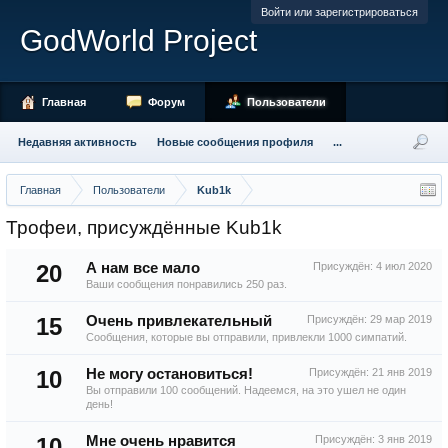
Войти или зарегистрироваться
GodWorld Project
Главная
Форум
Пользователи
Недавняя активность
Новые сообщения профиля
...
Главная
Пользователи
Kub1k
Трофеи, присуждённые Kub1k
20
А нам все мало
Присуждён:
4 июл 2020
Ваши сообщения понравились 250 раз.
15
Очень привлекательный
Присуждён:
29 мар 2019
Сообщения, которые вы отправили, привлекли 1000 симпатий.
10
Не могу остановиться!
Присуждён:
21 янв 2019
Вы отправили 100 сообщений. Надеемся, на это ушел не один
день!
10
Мне очень нравится
Присуждён:
3 янв 2019