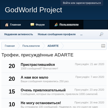
Войти или зарегистрироваться
GodWorld Project
Главная
Форум
Пользователи
Недавняя активность
Новые сообщения профиля
...
Главная
Пользователи
ADARTE
Трофеи, присуждённые ADARTE
20
Пристрастившийся
Присуждён:
21 авг 2020
1000 сообщений? Впечатляет!
20
А нам все мало
Присуждён:
7 июл 2020
Ваши сообщения понравились 250 раз.
15
Очень привлекательный
Присуждён:
23 апр 2020
Сообщения, которые вы отправили, привлекли 1000 симпатий.
10
Не могу остановиться!
Присуждён:
16 янв 2020
Вы отправили 100 сообщений. Надеемся, на это ушел не один