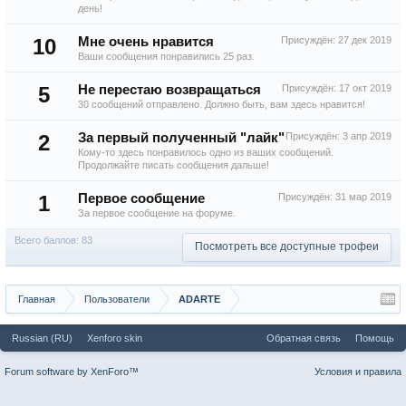
день!
10
Мне очень нравится
Присуждён:
27 дек 2019
Ваши сообщения понравились 25 раз.
5
Не перестаю возвращаться
Присуждён:
17 окт 2019
30 сообщений отправлено. Должно быть, вам здесь нравится!
2
За первый полученный "лайк"
Присуждён:
3 апр 2019
Кому-то здесь понравилось одно из ваших сообщений.
Продолжайте писать сообщения дальше!
1
Первое сообщение
Присуждён:
31 мар 2019
За первое сообщение на форуме.
Всего баллов: 83
Посмотреть все доступные трофеи
Главная
Пользователи
ADARTE
Russian (RU)
Xenforo skin
Обратная связь
Помощь
Forum software by XenForo™
Условия и правила