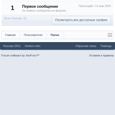
1
Первое сообщение
Присуждён:
12 мар 2020
За первое сообщение на форуме.
Всего баллов: 18
Посмотреть все доступные трофеи
Главная
Пользователи
Папик
Russian (RU)
Xenforo skin
Обратная связь
Помощь
Forum software by XenForo™
Условия и правила