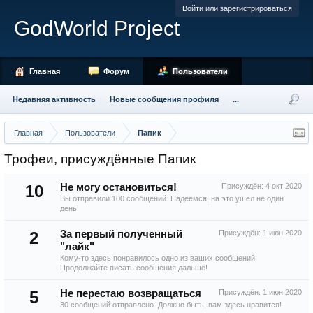
Войти или зарегистрироваться
GodWorld Project
Главная
Форум
Пользователи
Недавняя активность
Новые сообщения профиля
...
Главная
Пользователи
Папик
Трофеи, присуждённые Папик
10
Не могу остановиться!
Присуждён:
4 окт 2020
Вы отправили 100 сообщений. Надеемся, на это ушел не один
день!
2
За первый полученный
Присуждён:
1 июн 2020
"лайк"
Кому-то здесь понравилось одно из ваших сообщений.
Продолжайте писать сообщения дальше!
5
Не перестаю возвращаться
Присуждён:
1 июн 2020
30 сообщений отправлено. Должно быть, вам здесь нравится!