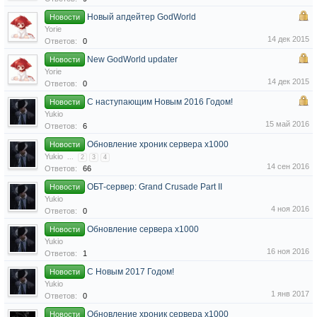
Новый апдейтер GodWorld
Новости
Yorie
14 дек 2015
Ответов:
0
New GodWorld updater
Новости
Yorie
14 дек 2015
Ответов:
0
С наступающим Новым 2016 Годом!
Новости
Yukio
15 май 2016
Ответов:
6
Обновление хроник сервера х1000
Новости
Yukio
...
2
3
4
14 сен 2016
Ответов:
66
ОБТ-сервер: Grand Crusade Part II
Новости
Yukio
4 ноя 2016
Ответов:
0
Обновление сервера х1000
Новости
Yukio
16 ноя 2016
Ответов:
1
C Новым 2017 Годом!
Новости
Yukio
1 янв 2017
Ответов:
0
Обновление хроник сервера х1000
Новости