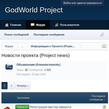
Войти или зарегистрироваться
GodWorld Project
Главная
Форум
Пользователи
Поиск сообщений
Последние сообщения
Форум
...
Информация о Проекте (Project Info)
Новости проекта (Project news)
Объявления (Announcements)
Темы:
32
Сообщения:
1.315
19 дек 2022
1
2
Вперёд >
Последнее
Заголовок
сообщение ↑
Регистрация мастер-аккаунта
Новости