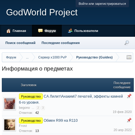
Войти или зарегистрироваться
GodWorld Project
Главная
Форум
Пользователи
Поиск сообщений
Последние сообщения
Форум
...
Сервер x1000 PvP
Руководство (Guides)
Информация о предметах
Последнее
Заголовок
сообщение
СА Лилит\Анаким\7 печатей, эффекты камней
Руководство
6-го уровня.
begono
...
2
3
19 фев 2020
Ответов:
42
Обмен R99 на R110
Руководство
Frost
20 апр 2022
Ответов:
13