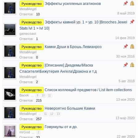
Эффекты усилленых агатионов
Руководство
MetallAngel
8 май 2019
Ответов:
10
Эффекты камней ур. 1 > ур. 10 [Brooches Jewel
Руководство
Stats lvl 1 > lvl 10]
gamecoast
14 фев 2019
Ответов:
1
Камни Души в Брошь Левианроз
Руководство
MetallAngel
30 ноя 2016
Ответов:
0
[Описание] Диадемы\Маска
Руководство
Спасителя\Бижутерия Ангела\Дракона и т.д
MetallAngel
5 авг 2018
Ответов:
2
Список коллекций предметов / List item collections
Руководство
Bacek
...
9
10
11
13 ноя 2020
Ответов:
215
Невероятно Большие Камни
Руководство
MetallAngel
...
11
12
13
13 мар 2020
Ответов:
257
Гомункулы от и до.
Руководство
mrGod
...
2
22 авг 2020
Ответов:
33