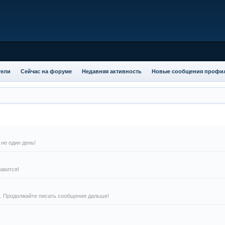
тели
Сейчас на форуме
Недавняя активность
Новые сообщения профи
не один день!
авится!
й. Продолжайте писать сообщения дальше!