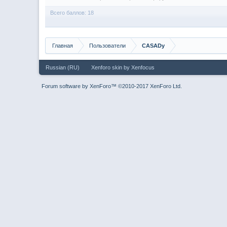
Всего баллов: 18
Главная
Пользователи
CASADy
Russian (RU)
Xenforo skin
by
Xenfocus
Forum software by XenForo™
©2010-2017 XenForo Ltd.