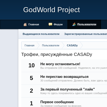
GodWorld Project
Главная
Форум
Пользователи
Выдающиеся пользователи
Зарегистрированные пользова
Главная
Пользователи
CASADy
Трофеи, присуждённые CASADy
10
Не могу остановиться!
Вы отправили 100 сообщений. Надеемся, на это ушел 
5
Не перестаю возвращаться
30 сообщений отправлено. Должно быть, вам здесь нр
2
За первый полученный "лайк"
Кому-то здесь понравилось одно из ваших сообщени
1
Первое сообщение
За первое сообщение на форуме.